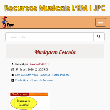
Musiquem l’escola
Publicat per:
Yolanda Mallofre
19 de
oct.
2020
20:55:08
Cors de Ciutat Vella
,
Recursos
,
Teatre musical
Corals
,
General
,
Musicals
,
Recursos