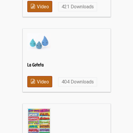
Vídeo
421
Downloads
La Goteta
Vídeo
404
Downloads