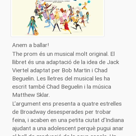
Anem a ballar!
The
prom
és un musical molt original. El
llibret és una adaptació de la idea de Jack
Viertel
adaptat per Bob Martin i
Chad
Beguelin
. Les lletres del musical les ha
escrit també
Chad
Beguelin
i la música
Matthew
Sklar
.
L’argument ens presenta a quatre estrelles
de Broadway desesperades per trobar
feina, i acaben en una petita ciutat d’Indiana
ajudant a una adolescent perquè pugui anar