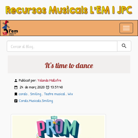
It’s time to dance
Publicat per:
Yolanda Mallofre
24 de
març
2020
13:57:40
corals
,
Smiling
,
Teatre musical
,
Wix
Corals
,
Musicals
,
Smiling