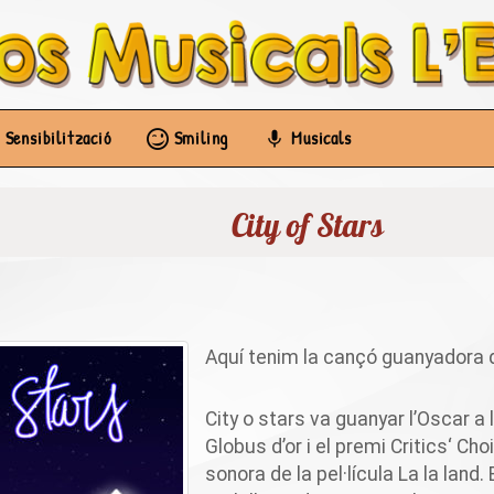
Sensibilització
Smiling
Musicals
City of Stars
Aquí tenim la cançó guanyadora d
City o
stars
va guanyar l’Oscar a l
Globus d’or i el premi
Critics
‘
Cho
sonora de la pel·lícula La
la land
.