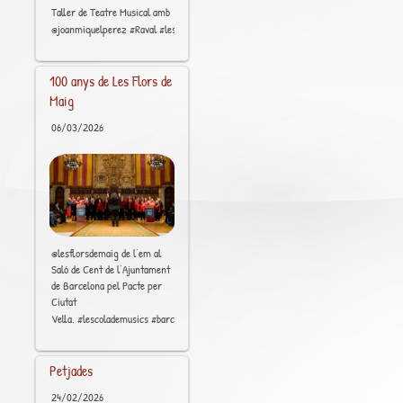
Taller de Teatre Musical amb
[..]
@joanmiquelperez #Raval #lescolademúsics #art
100 anys de Les Flors de
Maig
06/03/2026
@lesflorsdemaig de l’em al
Saló de Cent de l’Ajuntament
de Barcelona pel Pacte per
Ciutat
[..]
Vella. #lescolademusics #barcelona #raval #ciutatvella
Petjades
24/02/2026