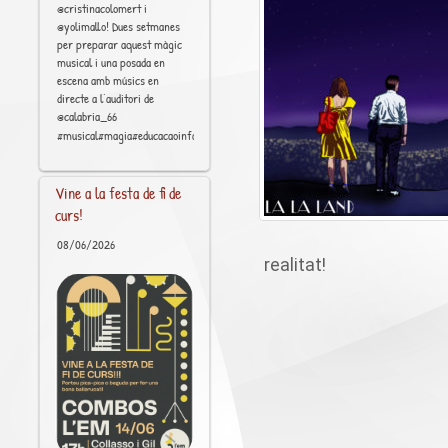
@cristinacolomert i
@yolimallo! Dues setmanes
per preparar aquest màgic
musical i una posada en
escena amb músics en
directe a l’auditori de
@calabria_66
[..]
#musical#magia#educacaoinfantil
Vine a la festa de fi de
curs!
08/06/2026
realitat!