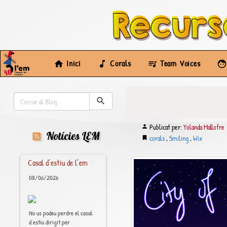
Inici
Corals
Team Voices
Publicat per:
Yolanda Mallofre
Notícies LEM
corals
,
Smiling
,
Wix
Casal d’estiu de l’em
08/06/2026
No us podeu perdre el casal
d’estiu dirigit per