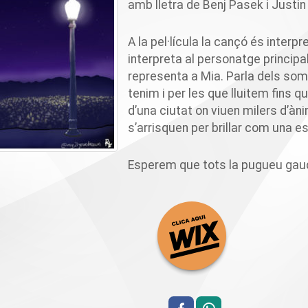
amb lletra de
Benj
Pasek
i Justin
A la pel·lícula la cançó és interpr
interpreta al personatge principa
representa a Mia. Parla dels som
tenim i per les que lluitem fins 
d’una ciutat on viuen milers d’à
s’arrisquen per brillar com una est
Esperem que tots la pugueu gaudi