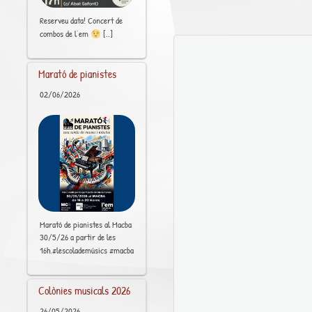
Reserveu data! Concert de
[..]
combos de l’em
Marató de pianistes
02/06/2026
Marató de pianistes al Macba
30/5/26 a partir de les
[..]
16h.#lescolademúsics #macba
Colònies musicals 2026
26/05/2026