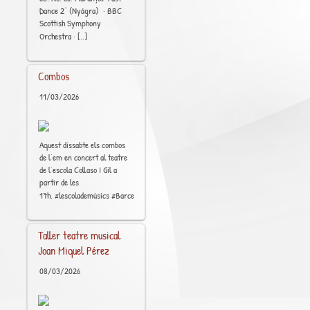
Dance 2” (Nyágra) · BBC
Scottish Symphony
[..]
Orchestra ·
Combos
11/03/2026
Aquest dissabte els combos
de l’em en concert al teatre
de l’escola Collaso I Gil a
partir de les
[..]
17h. #lescolademúsics #Barcelona #Raval
Taller teatre musical
Joan Miquel Pérez
08/03/2026