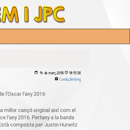
14 de
març
2018
18:15:58
Corals
,
Smiling
e l’Oscar l’any 2016
a millor cançó original així com el
ice
l’any 2016. Pertany a la banda
 Està composta per Justin
Hurwitz