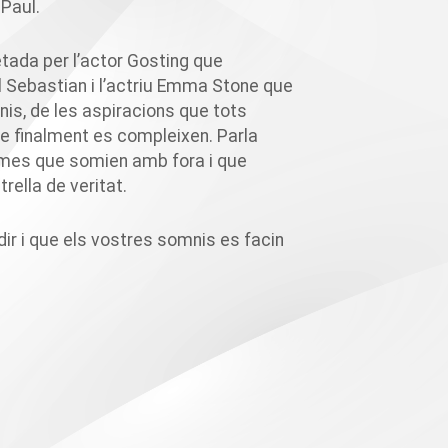
 Paul.
etada per l’actor
Gosting
que
l
Sebastian
i l’actriu Emma
Stone
que
nis, de les aspiracions que tots
que finalment es compleixen. Parla
nimes que somien amb fora i que
rella de veritat.
r i que els vostres somnis es facin