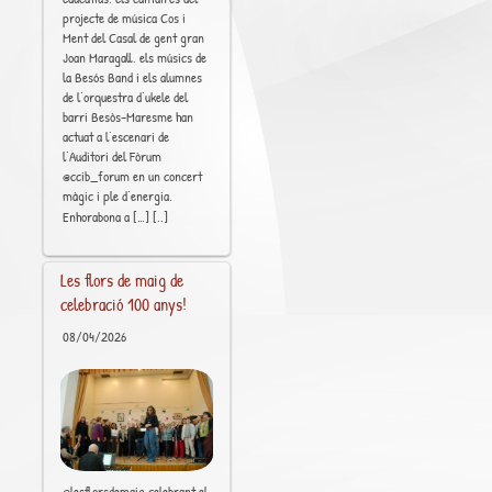
projecte de música Cos i
Ment del Casal de gent gran
Joan Maragall, els músics de
la Besós Band i els alumnes
de l’orquestra d’ukele del
barri Besòs-Maresme han
actuat a l’escenari de
l’Auditori del Fòrum
@ccib_forum en un concert
màgic i ple d’energia.
[..]
Enhorabona a […]
Les flors de maig de
celebració 100 anys!
08/04/2026
@lesflorsdemaig celebrant el