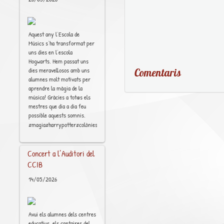
Aquest any l’Escola de
Músics s’ha transformat per
uns dies en l’escola
Hogwarts. Hem passat uns
Comentaris
dies meravellosos amb uns
alumnes molt motivats per
aprendre la màgia de la
música! Gràcies a tot@s els
mestres que dia a dia feu
possible aquests somnis.
[..]
#magia#harrypotter#colònies#música#educación
Concert a l’Auditori del
CCIB
14/05/2026
Avui els alumnes dels centres
educatius, els cantaires del