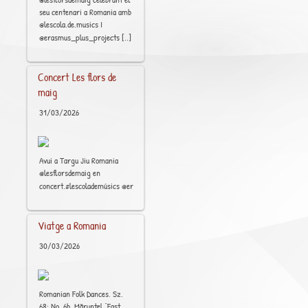
seu centenari a Romania amb
@lescola.de.musics I
[..]
@erasmus_plus_projects
Concert Les flors de
maig
31/03/2026
Avui a Targu Jiu Romania
@lesflorsdemaig en
[..]
concert.#lescolademúsics @erasmus_plus_projects #Barcelona #Raval
Viatge a Romania
30/03/2026
Romanian Folk Dances, Sz.
68: No. 6b, Mărunțel “Fast