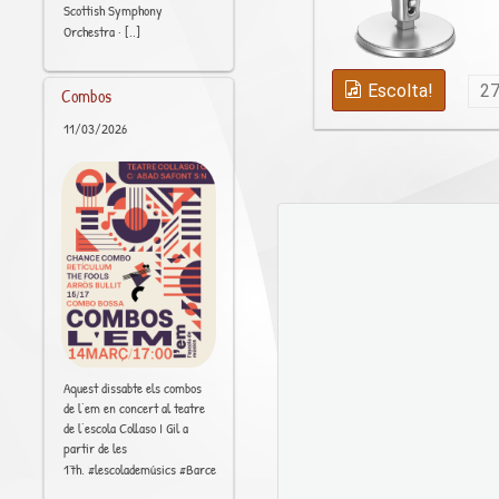
Scottish Symphony
[..]
Orchestra ·
Escolta!
2
Combos
11/03/2026
Aquest dissabte els combos
de l’em en concert al teatre
de l’escola Collaso I Gil a
partir de les
[..]
17h. #lescolademúsics #Barcelona #Raval