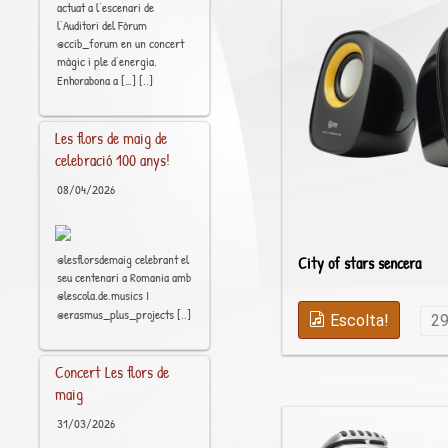
actuat a l’escenari de
l’Auditori del Fòrum
@ccib_forum en un concert
màgic i ple d’energia.
[..]
Enhorabona a […]
Les flors de maig de
celebració 100 anys!
08/04/2026
@lesflorsdemaig celebrant el
City of stars sencera
seu centenari a Romania amb
@lescola.de.musics I
[..]
@erasmus_plus_projects
Escolta!
2
Concert Les flors de
maig
31/03/2026