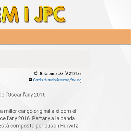
16 de
gen.
2022
21:31:23
Corals
,
Musicals
,
Recursos
,
Smiling
e l’Oscar l’any 2016
a millor cançó original així com el
ice
l’any 2016. Pertany a la banda
 Està composta per Justin
Hurwitz