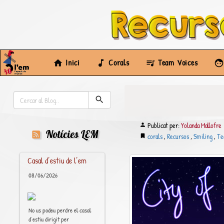
Inici
Corals
Team Voices
Publicat per:
Yolanda Mallofre
Notícies LEM
corals
,
Recursos
,
Smiling
,
Te
Casal d’estiu de l’em
08/06/2026
No us podeu perdre el casal
d’estiu dirigit per