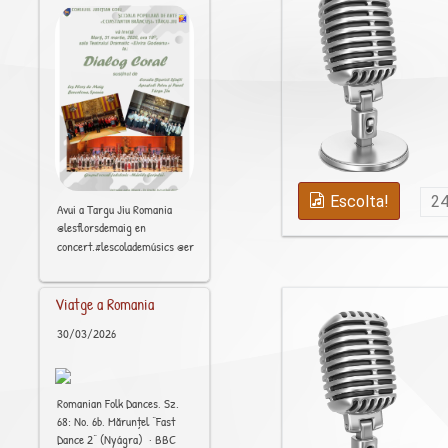
Escolta!
2
Avui a Targu Jiu Romania
@lesflorsdemaig en
[..]
concert.#lescolademúsics @erasmus_plus_projects #Barcelona #Raval
Viatge a Romania
30/03/2026
Romanian Folk Dances, Sz.
68: No. 6b, Mărunțel “Fast
Dance 2” (Nyágra) · BBC