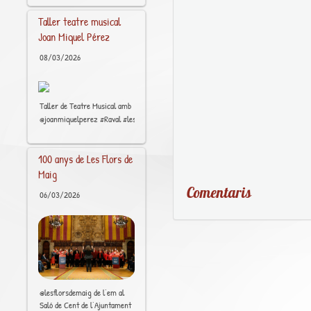
Taller teatre musical
Joan Miquel Pérez
08/03/2026
Taller de Teatre Musical amb
[..]
@joanmiquelperez #Raval #lescolademúsics #art
100 anys de Les Flors de
Maig
Comentaris
06/03/2026
@lesflorsdemaig de l’em al
Saló de Cent de l’Ajuntament