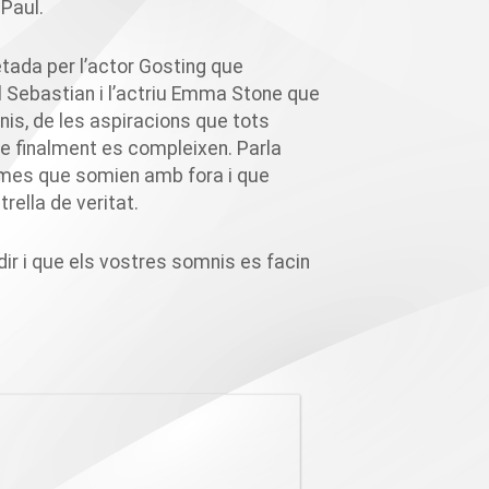
 Paul.
etada per l’actor
Gosting
que
l
Sebastian
i l’actriu Emma
Stone
que
nis, de les aspiracions que tots
que finalment es compleixen. Parla
nimes que somien amb fora i que
rella de veritat.
r i que els vostres somnis es facin