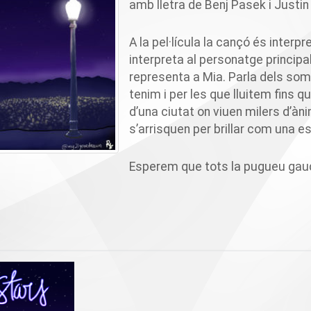
amb lletra de
Benj
Pasek
i Justin
A la pel·lícula la cançó és interpr
interpreta al personatge principa
representa a Mia. Parla dels som
tenim i per les que lluitem fins 
d’una ciutat on viuen milers d’à
s’arrisquen per brillar com una est
Esperem que tots la pugueu gaudi