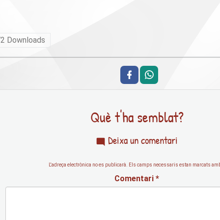
72
Downloads
Què t'ha semblat?
Deixa un comentari
L'adreça electrònica no es publicarà.
Els camps necessaris estan marcats a
Comentari
*