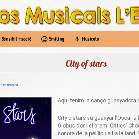
Sensibilització
Smiling
Musicals
City of stars
atre musical
Aquí tenim la cançó guanyadora d
City o
stars
va guanyar l’Oscar a l
Globus d’or i el premi
Critics
‘
Cho
sonora de la pel·lícula La
la land
.