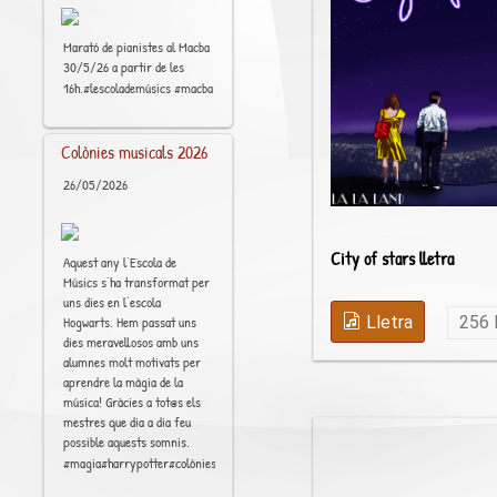
Marató de pianistes al Macba
30/5/26 a partir de les
[..]
16h.#lescolademúsics #macba
Colònies musicals 2026
26/05/2026
City of stars lletra
Aquest any l’Escola de
Músics s’ha transformat per
uns dies en l’escola
Lletra
256
Hogwarts. Hem passat uns
dies meravellosos amb uns
alumnes molt motivats per
aprendre la màgia de la
música! Gràcies a tot@s els
mestres que dia a dia feu
possible aquests somnis.
[..]
#magia#harrypotter#colònies#música#educación