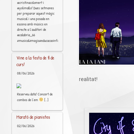
@cristinacolomert i
@yolimallo! Dues setmanes
per preparar aquest màgic
musical i una posada en
escena amb músics en
directe a l’auditori de
@calabria_66
[..]
#musical#magia#educacaoinfantil
Vine a la festa de fi de
curs!
08/06/2026
realitat!
Reserveu data! Concert de
[..]
combos de l’em
Marató de pianistes
02/06/2026