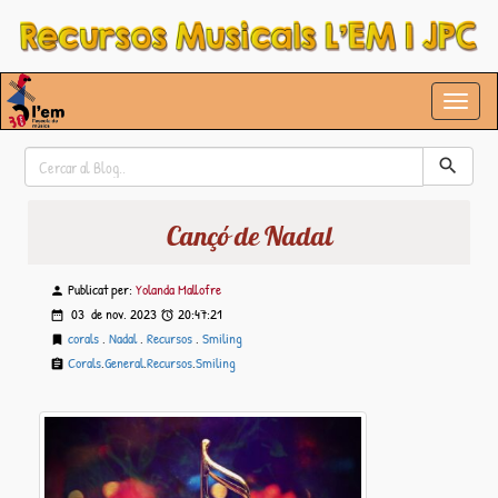
Cançó de Nadal
Publicat per:
Yolanda Mallofre
03 de
nov.
2023
20:47:21
corals
,
Nadal
,
Recursos
,
Smiling
Corals
,
General
,
Recursos
,
Smiling