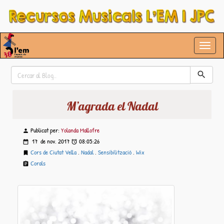
M’agrada el Nadal
Publicat per:
Yolanda Mallofre
17 de
nov.
2017
08:05:26
Cors de Ciutat Vella
,
Nadal
,
Sensibilització
,
Wix
Corals