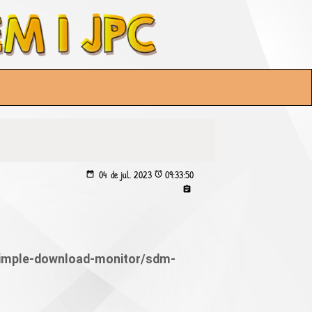
04 de
jul.
2023
09:33:50
simple-download-monitor/sdm-