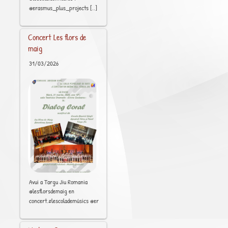
[..]
@erasmus_plus_projects
Concert Les flors de
maig
31/03/2026
Avui a Targu Jiu Romania
@lesflorsdemaig en
[..]
concert.#lescolademúsics @erasmus_plus_projects #Barcelona #Raval