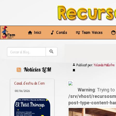
Inici
Corals
Team Voices
Publicat per:
Yolanda Mallofre
Notícies LEM
Casal d’estiu de l’em
Warning
: Trying t
08/06/2026
/srv/vhost/recursos
post-type-content-ha