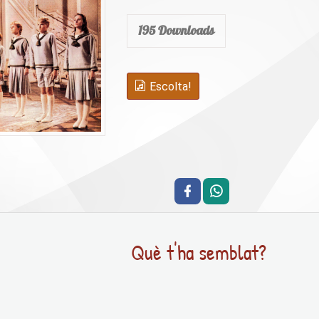
195
Downloads
Escolta!
Què t'ha semblat?