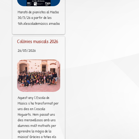
Marató de pianistes al Macba
30/5/26 a partir de les
[..]
16h.#lescolademúsics #macba
Colònies musicals 2026
26/05/2026
Aquest any l’Escola de
Músics s’ha transformat per
uns dies en l’escola
Hogwarts. Hem passat uns
dies meravellosos amb uns
alumnes molt motivats per
aprendre la màgia de la
música! Gràcies a tot@s els