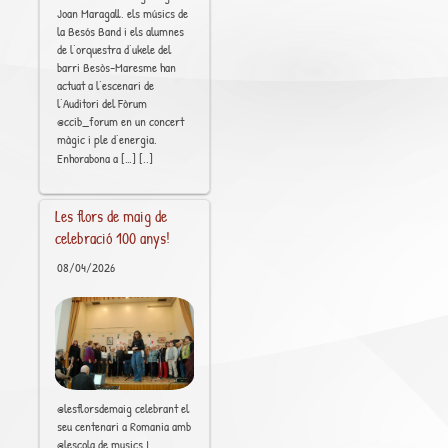
Joan Maragall, els músics de
la Besós Band i els alumnes
de l’orquestra d’ukele del
barri Besòs-Maresme han
actuat a l’escenari de
l’Auditori del Fòrum
@ccib_forum en un concert
màgic i ple d’energia.
[..]
Enhorabona a […]
Les flors de maig de
celebració 100 anys!
08/04/2026
@lesflorsdemaig celebrant el
seu centenari a Romania amb
@lescola.de.musics I