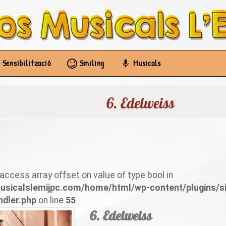
Sensibilització
Smiling
Musicals
6. Edelweiss
o access array offset on value of type bool in
musicalslemijpc.com/home/html/wp-content/plugins/
ndler.php
on line
55
6. Edelweiss