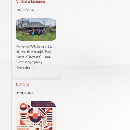
Viatge a Romania
30/03/2026
Romanian Folk Dances, Sz.
68: No. 6b, Mărunțel “Fast
Dance 2” (Nyágra) · BBC
Scottish Symphony
[..]
Orchestra ·
Combos
11/03/2026