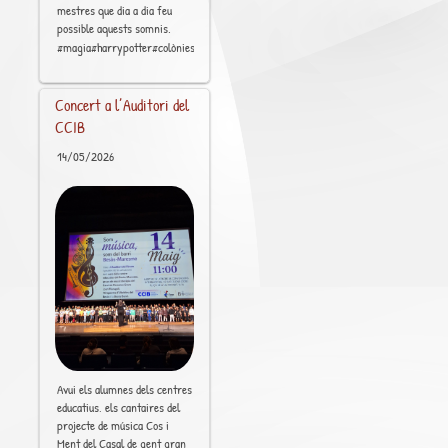
mestres que dia a dia feu
possible aquests somnis.
[..]
#magia#harrypotter#colònies#música#educación
Concert a l’Auditori del
CCIB
14/05/2026
Avui els alumnes dels centres
educatius, els cantaires del
projecte de música Cos i
Ment del Casal de gent gran