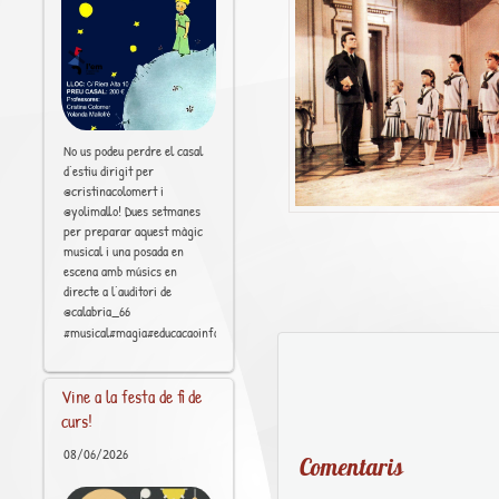
No us podeu perdre el casal
d’estiu dirigit per
@cristinacolomert i
@yolimallo! Dues setmanes
per preparar aquest màgic
musical i una posada en
escena amb músics en
directe a l’auditori de
@calabria_66
[..]
#musical#magia#educacaoinfantil
Vine a la festa de fi de
curs!
08/06/2026
Comentaris