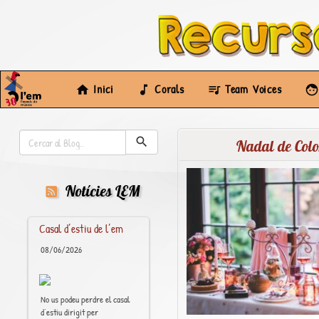
Inici
Corals
Team Voices
Nadal de Colo
Notícies LEM
Casal d’estiu de l’em
08/06/2026
No us podeu perdre el casal
d’estiu dirigit per