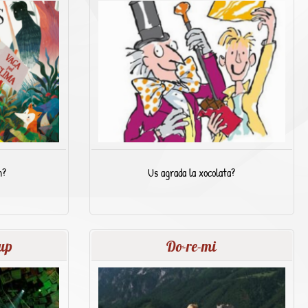
n?
Us agrada la xocolata?
up
Do-re-mi