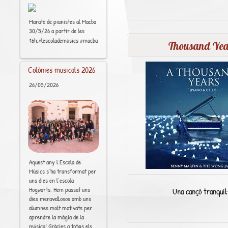
Marató de pianistes al Macba
30/5/26 a partir de les
[..]
16h.#lescolademúsics #macba
Thousand Yea
Colònies musicals 2026
26/05/2026
Aquest any l’Escola de
Músics s’ha transformat per
uns dies en l’escola
Hogwarts. Hem passat uns
Una cançó tranquil·
dies meravellosos amb uns
alumnes molt motivats per
aprendre la màgia de la
música! Gràcies a tot@s els