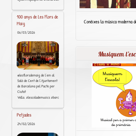
100 anys de Les Flors de
Conèixes la música moderna d
Maig
06/03/2026
Musiquem l’esc
@lesflorsdemaig de l’em al
Saló de Cent de l’Ajuntament
de Barcelona pel Pacte per
Ciutat
[..]
Vella. #lescolademusics #barcelona #raval #ciutatvella
Petjades
24/02/2026