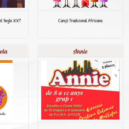
el Segle XX?
Cançó Tradicional Africana
ola
Annie