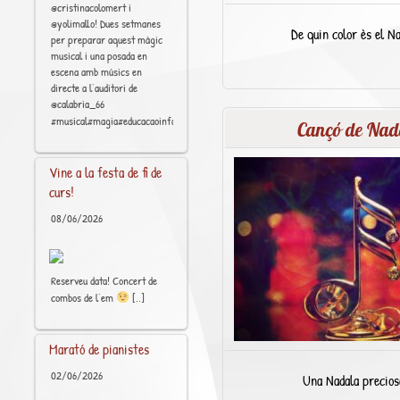
@cristinacolomert i
@yolimallo! Dues setmanes
De quin color ès el N
per preparar aquest màgic
musical i una posada en
escena amb músics en
directe a l’auditori de
@calabria_66
[..]
#musical#magia#educacaoinfantil
Cançó de Nad
Vine a la festa de fi de
curs!
08/06/2026
Reserveu data! Concert de
[..]
combos de l’em
Marató de pianistes
02/06/2026
Una Nadala precios