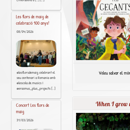
Les flors de maig de
celebració 100 anys!
08/04/2026
Voleu salvar el mó
@lesflorsdemaig celebrant el
seu centenari a Romania amb
@lescola.de.musics I
[..]
@erasmus_plus_projects
When I grow 
Concert Les flors de
maig
31/03/2026