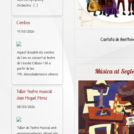
[..]
Orchestra ·
Combos
11/03/2026
Cantata de Beethov
Aquest dissabte els combos
de l’em en concert al teatre
de l’escola Collaso I Gil a
partir de les
Música al Segl
[..]
17h. #lescolademúsics #Barcelona #Raval
Taller teatre musical
Joan Miquel Pérez
08/03/2026
Taller de Teatre Musical amb
[..]
@joanmiquelperez #Raval #lescolademúsics #art