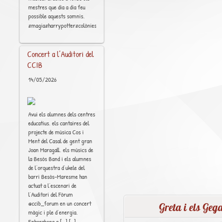
mestres que dia a dia feu
possible aquests somnis.
[..]
#magia#harrypotter#colònies#música#educación
Concert a l’Auditori del
CCIB
14/05/2026
Avui els alumnes dels centres
educatius, els cantaires del
projecte de música Cos i
Ment del Casal de gent gran
Joan Maragall, els músics de
la Besós Band i els alumnes
de l’orquestra d’ukele del
barri Besòs-Maresme han
actuat a l’escenari de
l’Auditori del Fòrum
@ccib_forum en un concert
Greta i els Geg
màgic i ple d’energia.
[..]
Enhorabona a […]