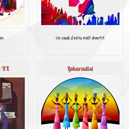
en
Un casal d’estiu molt divertit
e XX
Ipharadisi