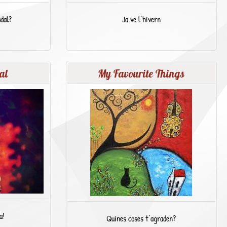
adal?
Ja ve l’hivern
al
My Favourite Things
a!
Quines coses t’agraden?