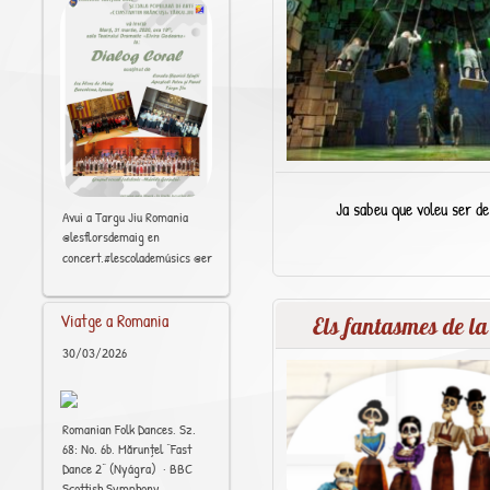
Ja sabeu que voleu ser d
Avui a Targu Jiu Romania
@lesflorsdemaig en
[..]
concert.#lescolademúsics @erasmus_plus_projects #Barcelona #Raval
Viatge a Romania
Els fantasmes de l
30/03/2026
Romanian Folk Dances, Sz.
68: No. 6b, Mărunțel “Fast
Dance 2” (Nyágra) · BBC
Scottish Symphony